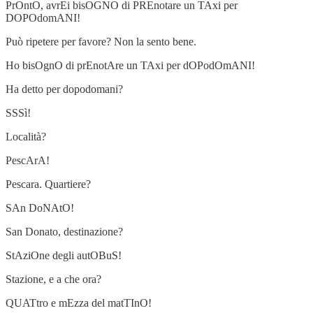
PrOntO, avrEi bisOGNO di PREnotare un TAxi per
DOPOdomANI!
Può ripetere per favore? Non la sento bene.
Ho bisOgnO di prEnotAre un TAxi per dOPodOmANI!
Ha detto per dopodomani?
SSSì!
Località?
PescArA!
Pescara. Quartiere?
SAn DoNAtO!
San Donato, destinazione?
StAziOne degli autOBuS!
Stazione, e a che ora?
QUATtro e mEzza del matTInO!