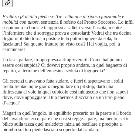
Frattura f3 iii dito piede sx. Tre settimane di riposo funzionale e
mobilità con tutore
, sentenzia il referto del Pronto Soccorso. Lo infili
sospirando in borsa e ti appressi a saltelli verso l’uscita, mentre
l’infermiere che ti sorregge prova a consolarti: Vedrai che tra decina
di giorni il dito torna a posto e te la potrai togliere da sola, la
fasciatura! Sai quante fratture ho visto così? Hai voglia, poi, a
camminare!
Lo lasci parlare, troppo presa a rimproverarti: Come hai potuto
essere così stupida? Ci dovevi proprio andare, in quel bagnetto di
reparto, al termine dell’ennesima seduta di logopedia?
Gli esercizi ti avevano fatta sudare, e fuori ti aspettavano i soliti
trenta-trentacinque gradi: meglio fare un pit stop, darti una
rinfrescata al volo in quel cubicolo così minuscolo che non sapevi
dove, dove appoggiare il tuo thermos d’acciaio da un litro pieno
d’acqua?
Magari in quell’angolo, in equilibrio precario tra la parete e il bordo
del lavandino: ecco, pare che così si regge... pare, ma mentre sei in
bilico sulla tazza quel maledetto inizia ad oscillare e precipita a
piombo sul tuo piede lasciato scoperto dal sandalo.