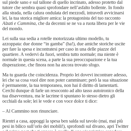
sul piede sano e sul tallone di quello incrinato, adesso protetto dal
tutore che sembra quasi sprofondare nell’asfalto bollente. In fondo
alla strada, nella calura ondulata del mezzodì, intravedi avvicinarsi
lei, la tua storica migliore amica: la protagonista del tuo racconto
Alzati e Cammina
, che da decenni se ne va a ruota libera per le vie
del mondo.
Lei sulla sua sedia a rotelle motorizzata ultimo modello, tu
azzoppata: due donne “in gamba” (ha!), due amiche storiche uscite
per fare la spesa e incontratesi per caso in una delle piazze del
quartiere. A vedervi da fuori, sembra tutto normale; ma niente è
normale in questa scena, a parte la sua preoccupazione e la tua
disperazione, che finora non ha ancora trovato sfogo.
Ma tu guarda che coincidenza. Proprio lei dovevi incontrare adesso,
lei che sa cosa vuol dire non poter camminare; però la sua situazione
è permanente, la tua temporanea, non hai il diritto di lamentarti.
Cerchi dunque di farle un resoconto ad alto tasso autoironico della
tua disavventura, ma le lacrime ti spuntano lo stesso dietro gli
occhiali da sole; lei le vede e con voce dolce ti dice:
– Al Cammino non rinunciare.
Rientri a casa, appoggi la spesa ben salda sul tavolo (mai, mai più
pesi in bilico sull’orlo dei mobili!), sprofondi sul divano, apri Twitter