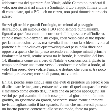
addormentata del quartiere San Vitale, addio Cammino: perderai il
volo, non riuscirai ad andare a Santiago, il tuo viaggio finisce prima
di cominciare, qui a BO... eh no cazzo, non puoi rinunciare proprio
adesso!
Strizzi gli occhi e guardi l’orologio, tre minuti al passaggio
dell’autobus, gli autobus che a BO sono sempre puntualissimi,
figurati a quell’ora vuota!, e corri corri all’impazzata e all’indietro,
zaino e marsupio danzanti sul corpo, corri verso casa di tuo nipote
per la miliardesima volta, ma stavolta ti metti con la schiena rivolta al
portone e fai uno-due-tre-quattro-cinque-sei passi nella direzione
opposta a quella che hai preso uscendo venticinque minuti prima: e
finalmente la vedi, seminascosta tra le fronde, la pensilina del bus
14, illuminata come un albero di Natale, e corricorricorri, giusto in
tempo per alzare una mano verso il conducente e salire a bordo, al
volo l’hai preso: devi volare Franca, è destino che volerai, tra poco
volerai per davvero; morirai di paura, ma volerai.
Eh già, perché sono cinque anni che eviti di prendere un aereo: è ora
di affrontare le tue paure, entrare nel ventre di quel carapace lucente
e metallico come quello degli insetti che da piccola appoggiavi sui
vetrini per poi esaminarli al microscopio: mai giocattolo ti fu tanto
gradito, un giocattolo da grandi, osservare strane forme altrimenti
invisibili agitarsi sotto il tuo sguardo, forme che mai avresti pensato
un insetto potesse contenere; allo stesso modo, forse tra poco