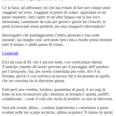
Ce la farai, ad affrontare ciò che hai evitato di fare per cinque anni:
viaggiare sul serio, viaggiare al punto di volare, approdare in un
paese straniero, farti capire in un’altra lingua con la tua voce
menomata, camminare da sola per giorni e giorni tra i boschi, in
posti sconosciuti senza perderti, ma anzi (magari!) ritrovandoti?
Interrogativi che punteggeranno l’intera giornata e una notte
insonne, ma meglio così: arrivando ben cotta a bordo potrai dormire
tutto il tempo, e addio paura di volare.
Condividi
Esci da casa di M. che è ancora notte, con venticinque minuti
d’anticipo rispetto all’orario previsto per il passaggio dell’autobus
per l’aeroporto. Sai, per averla controllata più volte, dov’è la
fermata, perciò è con euforica sicurezza che ti incammini in quella
che sei convinta sia la direzione giusta.
Fatti però una ventina, trentina, quarantina di passi, ti accorgi di
botto di non riconoscere più i dintorni; la fermata è sparita, puffff!,
volatilizzata – come il volo che rischi di perdere, se non la ritroverai.
Sarà più avanti, allora... continui imperterrita a camminare a passi
ovattati nelle tue scarpe tecniche, ottimo acquisto! Ti danno lo sprint