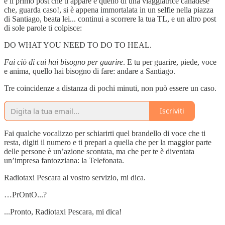
e il primo post che ti appare è quello di una viaggiatrice canadese
che, guarda caso!, si è appena immortalata in un selfie nella piazza
di Santiago, beata lei... continui a scorrere la tua TL, e un altro post
di sole parole ti colpisce:
DO WHAT YOU NEED TO DO TO HEAL.
Fai ciò di cui hai bisogno per guarire
. E tu per guarire, piede, voce
e anima, quello hai bisogno di fare: andare a Santiago.
Tre coincidenze a distanza di pochi minuti, non può essere un caso.
Iscriviti
Fai qualche vocalizzo per schiarirti quel brandello di voce che ti
resta, digiti il numero e ti prepari a quella che per la maggior parte
delle persone è un’azione scontata, ma che per te è diventata
un’impresa fantozziana: la Telefonata.
Radiotaxi Pescara al vostro servizio, mi dica.
…PrOntO...?
...Pronto, Radiotaxi Pescara, mi dica!