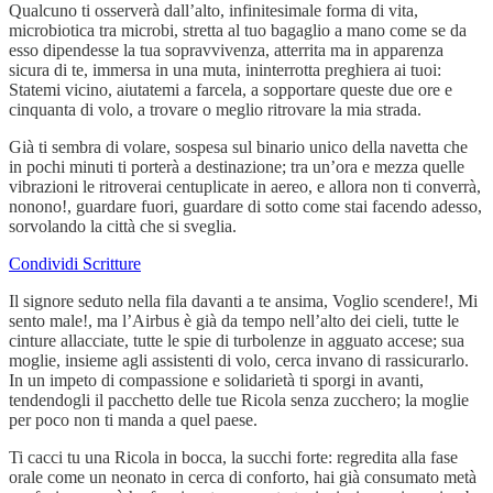
Qualcuno ti osserverà dall’alto, infinitesimale forma di vita,
microbiotica tra microbi, stretta al tuo bagaglio a mano come se da
esso dipendesse la tua sopravvivenza, atterrita ma in apparenza
sicura di te, immersa in una muta, ininterrotta preghiera ai tuoi:
Statemi vicino, aiutatemi a farcela, a sopportare queste due ore e
cinquanta di volo, a trovare o meglio ritrovare la mia strada.
Già ti sembra di volare, sospesa sul binario unico della navetta che
in pochi minuti ti porterà a destinazione; tra un’ora e mezza quelle
vibrazioni le ritroverai centuplicate in aereo, e allora non ti converrà,
nonono!, guardare fuori, guardare di sotto come stai facendo adesso,
sorvolando la città che si sveglia.
Condividi Scritture
Il signore seduto nella fila davanti a te ansima, Voglio scendere!, Mi
sento male!, ma l’Airbus è già da tempo nell’alto dei cieli, tutte le
cinture allacciate, tutte le spie di turbolenze in agguato accese; sua
moglie, insieme agli assistenti di volo, cerca invano di rassicurarlo.
In un impeto di compassione e solidarietà ti sporgi in avanti,
tendendogli il pacchetto delle tue Ricola senza zucchero; la moglie
per poco non ti manda a quel paese.
Ti cacci tu una Ricola in bocca, la succhi forte: regredita alla fase
orale come un neonato in cerca di conforto, hai già consumato metà