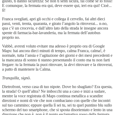
giusto, ti danno sicurezza: Se non ti senti sicura, fai come se lo fossi!
E comunque, la fermata era qui, deve essere qui, ieri era qui! Cioè...
lì!
Franca svegliati, apri gli occhi e collega il cervello, fai altri dieci
passi, venti, trenta, quaranta, e girato l’angolo la ritroverai... n-no,
qua c’è un crocevia, e dall’altro lato della strada le insegne ancora
spente di farmacia-bar-lavanderia, ma la fermata dell’autobus
proprio no.
Vabbè, avresti voluto evitare ma adesso è proprio ora di Google
Maps: hai ancora dieci minuti di tempo, calma Franca, calma!, è
normale, tutta l’ansia e l’agitazione dei giorni e dei mesi precedenti e
la mancanza di sonno ti stanno presentando il conto ma tu non farti
fregare: tu la fermata la puoi ritrovare, la
devi
ritrovare e la ritroverai,
a patto di mantenere la Calma.
Tranquilla, signò.
Dietrofront, verso casa di tuo nipote. Dove ho sbagliato? Era questa,
la strada! O quell’altra? Ne imbocchi una a caso e inizi a sudare,
mentre la voce registrata di Maps continua metallica a scandire
direzioni e nomi di vie che non combaciano con quelle che incontri
sul tuo cammino; eppure quella lì sei tu, sei tu quel puntino blu sullo
schermo del tuo smartphone, che si sposta disorientato e lento in una
direzione che non è, non è il punto esclamativo rosso della fermata,