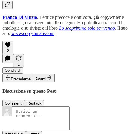
Franca Di Muzio
. Lettrice precoce e onnivora, già copywriter e
pubblicista, ora insegnante di sostegno. Ha pubblicato racconti in
antologie e su riviste e il libro
Lo scopriremo solo scrivendo
. Il suo
sito:
www.copydimare.com
.
2
1
Condividi
Precedente
Avanti
Discussione su questo Post
Commenti
Restack