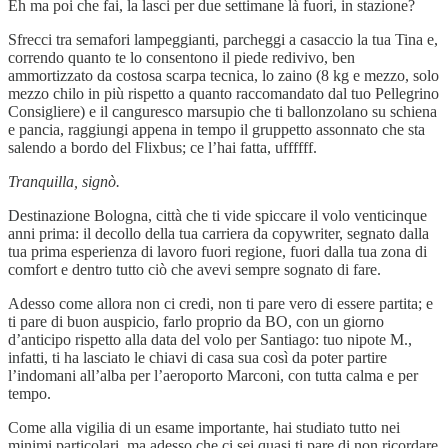
Eh ma poi che fai, la lasci per due settimane là fuori, in stazione?
Sfrecci tra semafori lampeggianti, parcheggi a casaccio la tua Tina e,
correndo quanto te lo consentono il piede redivivo, ben
ammortizzato da costosa scarpa tecnica, lo zaino (8 kg e mezzo, solo
mezzo chilo in più rispetto a quanto raccomandato dal tuo Pellegrino
Consigliere) e il canguresco marsupio che ti ballonzolano su schiena
e pancia, raggiungi appena in tempo il gruppetto assonnato che sta
salendo a bordo del Flixbus; ce l’hai fatta, uffffff.
Tranquilla, signò.
Destinazione Bologna, città che ti vide spiccare il volo venticinque
anni prima: il decollo della tua carriera da copywriter, segnato dalla
tua prima esperienza di lavoro fuori regione, fuori dalla tua zona di
comfort e dentro tutto ciò che avevi sempre sognato di fare.
Adesso come allora non ci credi, non ti pare vero di essere partita; e
ti pare di buon auspicio, farlo proprio da BO, con un giorno
d’anticipo rispetto alla data del volo per Santiago: tuo nipote M.,
infatti, ti ha lasciato le chiavi di casa sua così da poter partire
l’indomani all’alba per l’aeroporto Marconi, con tutta calma e per
tempo.
Come alla vigilia di un esame importante, hai studiato tutto nei
minimi particolari, ma adesso che ci sei quasi ti pare di non ricordare