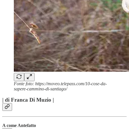
Fonte foto: https://moveo.telepass.com/10-cose-da-
sapere-cammino-di-santiago/
| di Franca Di Muzio |
A come Antefatto