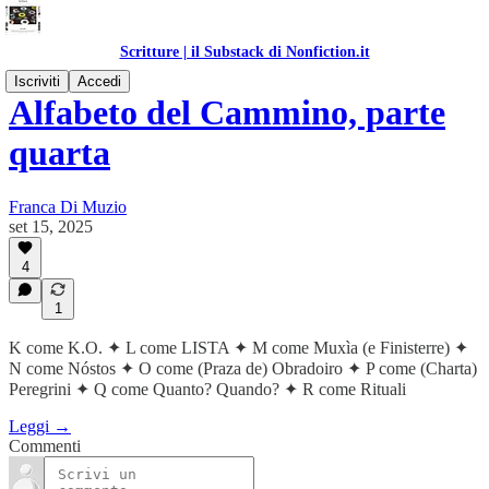
Scritture | il Substack di Nonfiction.it
Iscriviti
Accedi
Alfabeto del Cammino, parte
quarta
Franca Di Muzio
set 15, 2025
4
1
K come K.O. ✦ L come LISTA ✦ M come Muxìa (e Finisterre) ✦
N come Nóstos ✦ O come (Praza de) Obradoiro ✦ P come (Charta)
Peregrini ✦ Q come Quanto? Quando? ✦ R come Rituali
Leggi →
Commenti