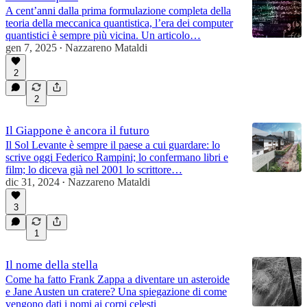
A cent’anni dalla prima formulazione completa della
teoria della meccanica quantistica, l’era dei computer
quantistici è sempre più vicina. Un articolo…
gen 7, 2025
Nazzareno Mataldi
•
2
2
Il Giappone è ancora il futuro
Il Sol Levante è sempre il paese a cui guardare: lo
scrive oggi Federico Rampini; lo confermano libri e
film; lo diceva già nel 2001 lo scrittore…
dic 31, 2024
Nazzareno Mataldi
•
3
1
Il nome della stella
Come ha fatto Frank Zappa a diventare un asteroide
e Jane Austen un cratere? Una spiegazione di come
vengono dati i nomi ai corpi celesti