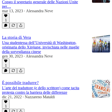
Congo il segretario generale delle Nazioni Unite
per…
mar 13, 2023
Alessandra Neve
•
1
La storia di Vera
Una studentessa dell’Università di Washington,
originaria dello Xinjiang, invischiata nelle maglie
della sorveglianza cinese
gen 30, 2023
Alessandra Neve
•
1
È possibile tradurre?
L’arte del traduttore (e dello scrittore) come tacita
protesta contro la barriera delle differenze
dic 21, 2022
Nazzareno Mataldi
•
1