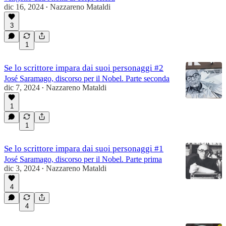
dic 16, 2024
Nazzareno Mataldi
•
3
1
Se lo scrittore impara dai suoi personaggi #2
José Saramago, discorso per il Nobel. Parte seconda
dic 7, 2024
Nazzareno Mataldi
•
1
1
Se lo scrittore impara dai suoi personaggi #1
José Saramago, discorso per il Nobel. Parte prima
dic 3, 2024
Nazzareno Mataldi
•
4
4