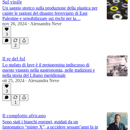
Sul vinile
Un saggio storico sulla produzione della plastica per
capire le ragioni del disastro ferroviario di East
Palestine e sensibilizzare sui rischi per la…
nov 26, 2024
Alessandra Neve
•
3
2
Il re del ful
Lo stufato di fave è il protagonista indiscusso di
questo viaggio nella gastronomia, nelle tradizioni e
nella storia del Libano meridionale
ott 25, 2024
Alessandra Neve
•
3
1
Il complotto africano
Sono stati i bianchi europei, guidati da un
fantomatico “mister X”, a uccidere sessant’anni fa in